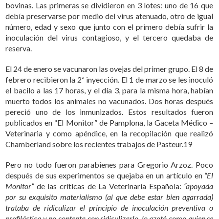
bovinas. Las primeras se dividieron en 3 lotes: uno de 16 que
debía preservarse por medio del virus atenuado, otro de igual
número, edad y sexo que junto con el primero debía sufrir la
inoculación del virus contagioso, y el tercero quedaba de
reserva.
El 24 de enero se vacunaron las ovejas del primer grupo. El 8 de
febrero recibieron la 2ª inyección. El 1 de marzo se les inoculó
el bacilo a las 17 horas, y el día 3, para la misma hora, habían
muerto todos los animales no vacunados. Dos horas después
pereció uno de los inmunizados. Estos resultados fueron
publicados en “El Monitor” de Pamplona, la Gaceta Médico –
Veterinaria y como apéndice, en la recopilación que realizó
Chamberland sobre los recientes trabajos de Pasteur.19
Pero no todo fueron parabienes para Gregorio Arzoz. Poco
después de sus experimentos se quejaba en un artículo en
“El
Monitor”
de las críticas de La Veterinaria Española:
“apoyada
por su exquisito materialismo (al que debe estar bien agarrada)
trataba de ridiculizar el principio de inoculación preventiva o
profiláctica y no contenta con ridiculizarlo, lo azotó como quien se