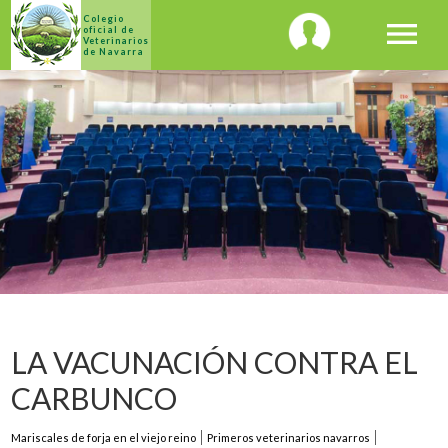
Colegio
menu
oficial de
Veterinarios
de Navarra
LA VACUNACIÓN CONTRA EL
CARBUNCO
Mariscales de forja en el viejo reino
Primeros veterinarios navarros