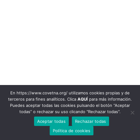
En https://www.covetna.org/ utilizamos cookies propias y de
terceros para fines analíticos. Clica
AQUÍ
para más información.
948 22 00 72
Puedes aceptar todas las cookies pulsando el botón “Aceptar
todas” o rechazar su uso clicando "Rechazar todas".
© 2020 Colegio Oficial de Veterinarios de Navarra
Avenida Baja Navarra, 47. 31002. Pamplona-Iruña. Email:
Aceptar todas
Rechazar todas
info@covetna.org
|
Aviso legal y Política de privacidad
|
Política de
Cookies |
Registro de Actividad de Tratamiento
Política de cookies