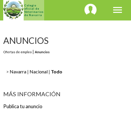
Colegio
menu
oficial de
Veterinarios
de Navarra
ANUNCIOS
Ofertas de empleo
Anuncios
>
Navarra
|
Nacional
|
Todo
MÁS INFORMACIÓN
Publica tu anuncio