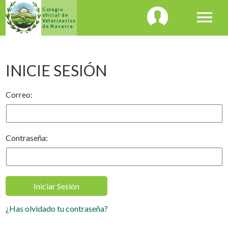
Colegio
menu
oficial de
Veterinarios
de Navarra
INICIE SESIÓN
Correo:
Contraseña:
¿Has olvidado tu contraseña?