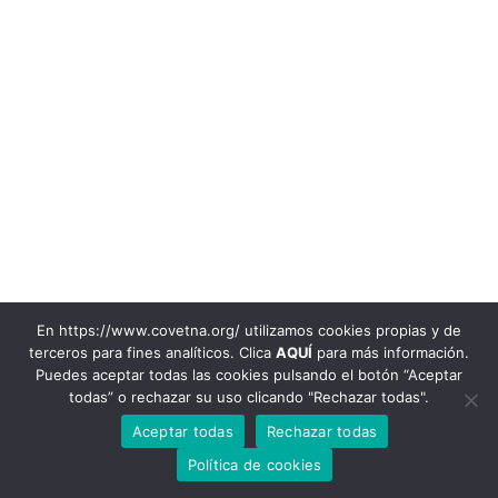
En https://www.covetna.org/ utilizamos cookies propias y de
terceros para fines analíticos. Clica
AQUÍ
para más información.
948 22 00 72
Puedes aceptar todas las cookies pulsando el botón “Aceptar
todas” o rechazar su uso clicando "Rechazar todas".
© 2020 Colegio Oficial de Veterinarios de Navarra
Avenida Baja Navarra, 47. 31002. Pamplona-Iruña. Email:
Aceptar todas
Rechazar todas
info@covetna.org
|
Aviso legal y Política de privacidad
|
Política de
Cookies |
Registro de Actividad de Tratamiento
Política de cookies