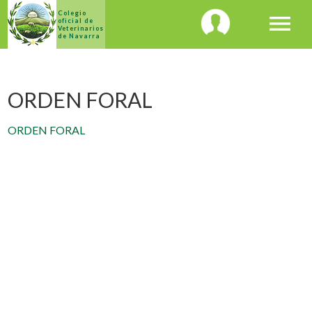
Colegio
menu
oficial de
Veterinarios
de Navarra
ORDEN FORAL
ORDEN FORAL