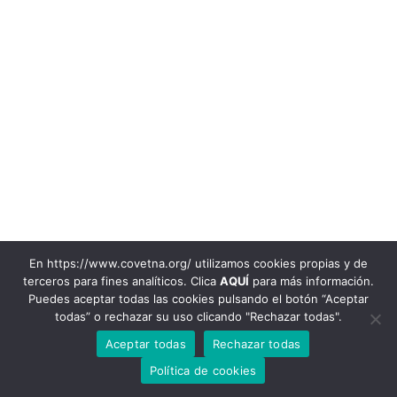
En https://www.covetna.org/ utilizamos cookies propias y de
terceros para fines analíticos. Clica
AQUÍ
para más información.
948 22 00 72
Puedes aceptar todas las cookies pulsando el botón “Aceptar
todas” o rechazar su uso clicando "Rechazar todas".
© 2020 Colegio Oficial de Veterinarios de Navarra
Avenida Baja Navarra, 47. 31002. Pamplona-Iruña. Email:
Aceptar todas
Rechazar todas
info@covetna.org
|
Aviso legal y Política de privacidad
|
Política de
Cookies |
Registro de Actividad de Tratamiento
Política de cookies