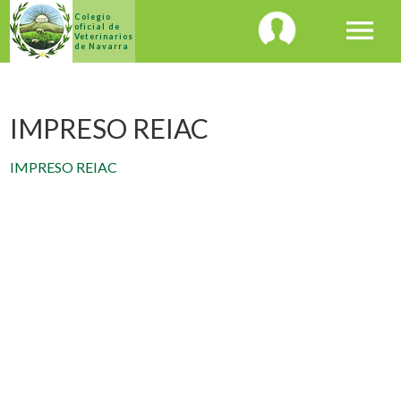
Colegio
menu
oficial de
Veterinarios
de Navarra
IMPRESO REIAC
IMPRESO REIAC