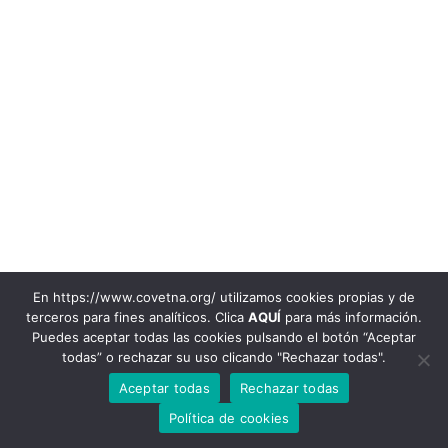
En https://www.covetna.org/ utilizamos cookies propias y de
terceros para fines analíticos. Clica
AQUÍ
para más información.
948 22 00 72
Puedes aceptar todas las cookies pulsando el botón “Aceptar
todas” o rechazar su uso clicando "Rechazar todas".
© 2020 Colegio Oficial de Veterinarios de Navarra
Avenida Baja Navarra, 47. 31002. Pamplona-Iruña. Email:
Aceptar todas
Rechazar todas
info@covetna.org
|
Aviso legal y Política de privacidad
|
Política de
Cookies |
Registro de Actividad de Tratamiento
Política de cookies