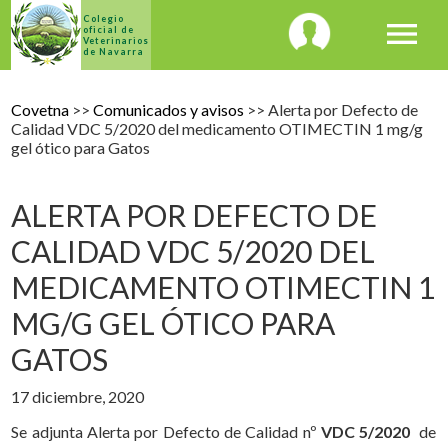
Colegio
menu
oficial de
Veterinarios
de Navarra
Covetna
>>
Comunicados y avisos
>> Alerta por Defecto de
Calidad VDC 5/2020 del medicamento OTIMECTIN 1 mg/g
gel ótico para Gatos
ALERTA POR DEFECTO DE
CALIDAD VDC 5/2020 DEL
MEDICAMENTO OTIMECTIN 1
MG/G GEL ÓTICO PARA
GATOS
17 diciembre, 2020
Se adjunta Alerta por Defecto de Calidad nº
VDC 5/2020
de