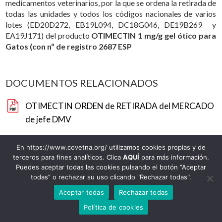
medicamentos veterinarios, por la que se ordena la retirada de
todas las unidades y todos los códigos nacionales de varios
lotes (ED20D272, EB19L094, DC18G046, DE19B269 y
EA19J171) del producto
OTIMECTIN 1 mg/g gel ótico para
Gatos (con nº de registro 2687 ESP
DOCUMENTOS RELACIONADOS
OTIMECTIN ORDEN de RETIRADA del MERCADO
de jefe DMV
En https://www.covetna.org/ utilizamos cookies propias y de
terceros para fines analíticos. Clica
AQUÍ
para más información.
948 22 00 72
Puedes aceptar todas las cookies pulsando el botón “Aceptar
todas” o rechazar su uso clicando "Rechazar todas".
© 2020 Colegio Oficial de Veterinarios de Navarra
Avenida Baja Navarra, 47. 31002. Pamplona-Iruña. Email:
Aceptar todas
Rechazar todas
info@covetna.org
|
Aviso legal y Política de privacidad
|
Política de
Cookies |
Registro de Actividad de Tratamiento
Política de cookies